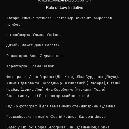
Автори
: Ульяна Устінова, Олександр Войтенко, Мирослав
Грінберг
Інтерв’юерка:
Ульяна Устінова
Дизайн, макет
: Дана Верстак
Редакторка
: Анна Сідельнікова
Коректорка:
Олена Пазюк
Фотографи
: Дана Верстак (Лін, Катя), Ліза Бурденюк (Януш),
Аліме Едемова та Володимир Нєізвєстний (Ельзара), Віталій
Грабар (Денис, Лев), Яна Коробенко (Руслана, Федір),
Валентин Кузан (Ярік і авторський колектив)
Підбір фотографій для тематичних стендів
: Ірина Куделіна
Розшифровка інтерв’ю:
Сергій Койнов, Валерій Цоцур
Відео у TikTok:
Софія Білогрива, Лін Сідельніков, Ярина